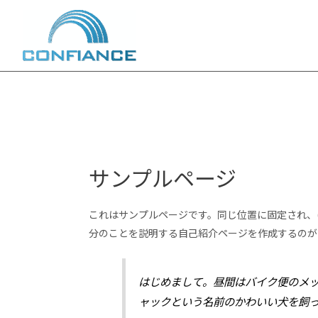
内
容
を
ス
キ
ッ
プ
サンプルページ
これはサンプルページです。同じ位置に固定され、
分のことを説明する自己紹介ページを作成するのが
はじめまして。昼間はバイク便のメ
ャックという名前のかわいい犬を飼