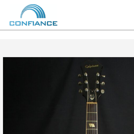
内
容
を
ス
キ
ッ
プ