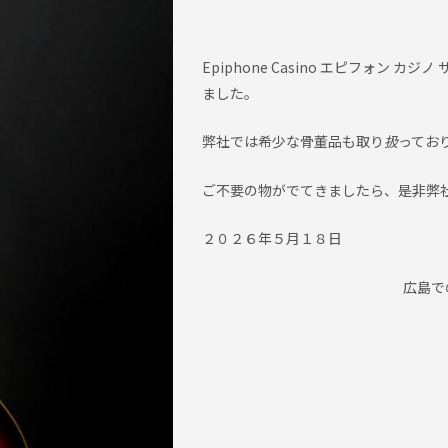
Epiphone Casino エピフォン 
ました。
弊社では希少な骨董品も取り
扱
ってお
ご不要の物がでてきましたら、是非弊
２０２６
年５月１８日
広島で