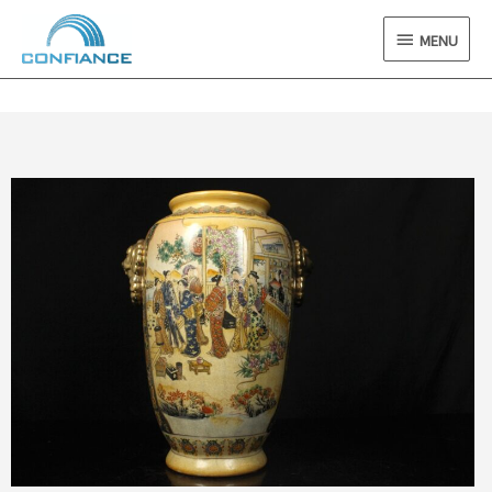
内
MENU
容
MENU
を
ス
キ
ッ
プ