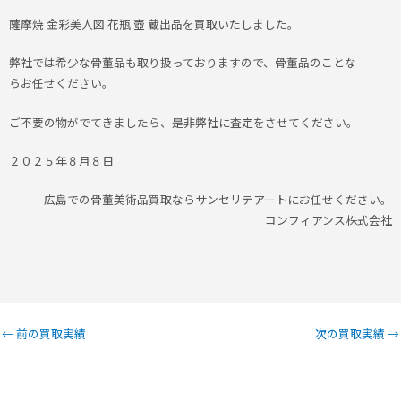
薩摩焼 金彩美人図 花瓶 壺 蔵出品を買取いたしました。
弊社では希少な骨董品も取り扱っておりますので、骨董品のことな
らお任せください。
ご不要の物がでてきましたら、是非弊社に査定をさせてください。
２０２５年８月８日
広島での骨董美術品買取ならサンセリテアートにお任せください。
コンフィアンス株式会社
←
前の買取実績
次の買取実績
→