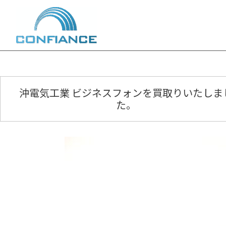
内
容
を
ス
キ
ッ
プ
沖電気工業 ビジネスフォンを買取りいたしま
た。