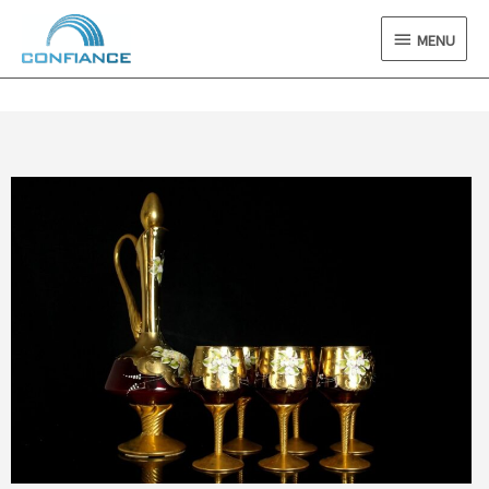
内
MENU
容
MENU
を
ス
キ
ッ
プ