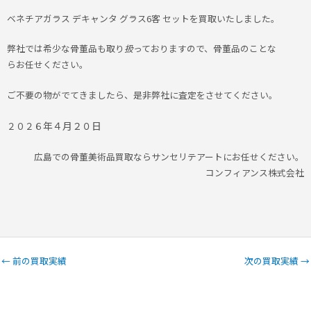
ベネチアガラス デキャンタ グラス6客 セットを買取いたしました。
弊社では希少な骨董品も取り
扱
っておりますので、骨董品のことな
らお任せください。
ご不要の物がでてきましたら、是非弊社に査定をさせてください。
年４月２０日
２０２６
広島での骨董美術品買取ならサンセリテアートにお任せください。
コンフィアンス株式会社
←
前の買取実績
次の買取実績
→