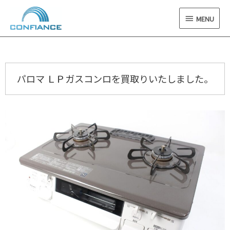
内
MENU
容
MENU
を
ス
キ
ッ
プ
パロマ ＬＰガスコンロを買取りいたしました。