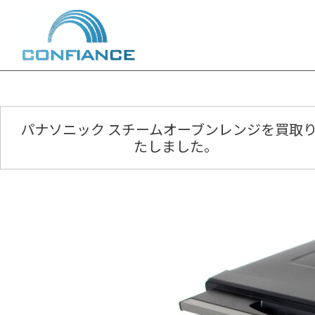
内
容
を
ス
キ
ッ
プ
パナソニック スチームオーブンレンジを買取
たしました。